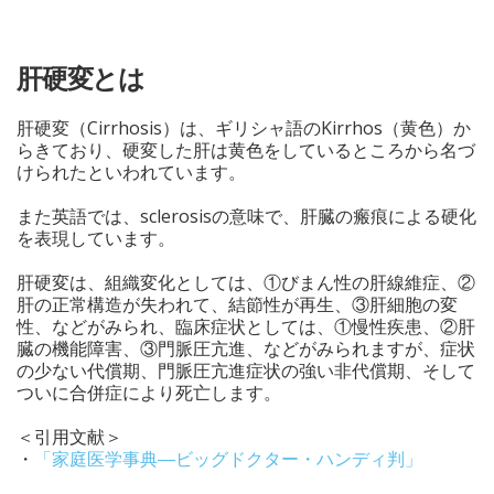
肝硬変とは
肝硬変（Cirrhosis）は、ギリシャ語のKirrhos（黄色）か
らきており、硬変した肝は黄色をしているところから名づ
けられたといわれています。
また英語では、sclerosisの意味で、肝臓の瘢痕による硬化
を表現しています。
肝硬変は、組織変化としては、①びまん性の肝線維症、②
肝の正常構造が失われて、結節性が再生、③肝細胞の変
性、などがみられ、臨床症状としては、①慢性疾患、②肝
臓の機能障害、③門脈圧亢進、などがみられますが、症状
の少ない代償期、門脈圧亢進症状の強い非代償期、そして
ついに合併症により死亡します。
＜引用文献＞
・
「家庭医学事典―ビッグドクター・ハンディ判」