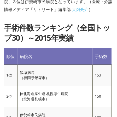
院、３位は伊勢崎市民病院となっています。（医療・介護
情報メディア「リトリート」編集部
大畑亮介
）
手術件数ランキング（全国トッ
プ30）～2015年実績
順位
病院名
手術数
飯塚病院
1位
153
（福岡県飯塚市）
JA北海道厚生連 札幌厚生病院
2位
150
（北海道札幌市）
伊勢崎市民病院