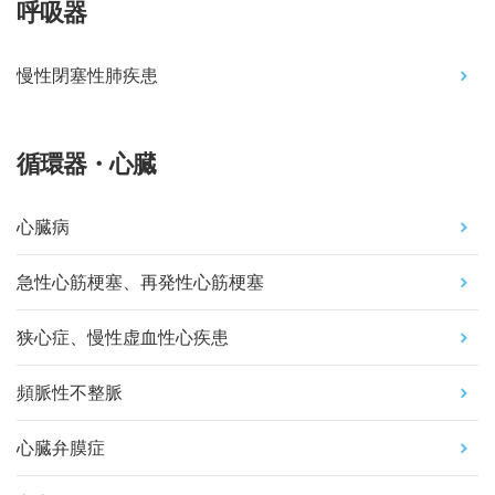
呼吸器
慢性閉塞性肺疾患
循環器・心臓
心臓病
急性心筋梗塞、再発性心筋梗塞
狭心症、慢性虚血性心疾患
頻脈性不整脈
心臓弁膜症