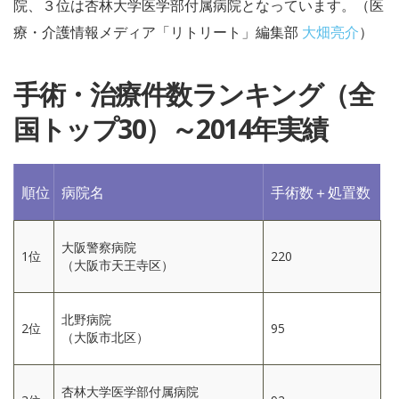
院、３位は杏林大学医学部付属病院となっています。（医
療・介護情報メディア「リトリート」編集部
大畑亮介
）
手術・治療件数ランキング（全
国トップ30）～2014年実績
順位
病院名
手術数＋処置数
大阪警察病院
1位
220
（大阪市天王寺区）
北野病院
2位
95
（大阪市北区）
杏林大学医学部付属病院