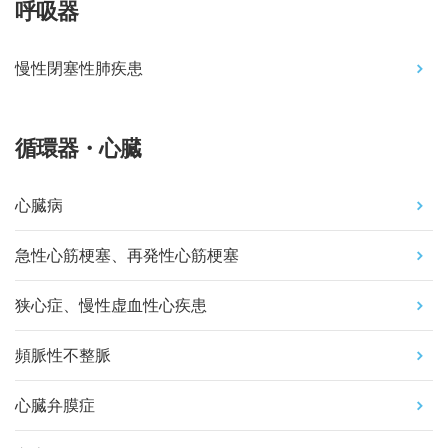
呼吸器
慢性閉塞性肺疾患
循環器・心臓
心臓病
急性心筋梗塞、再発性心筋梗塞
狭心症、慢性虚血性心疾患
頻脈性不整脈
心臓弁膜症